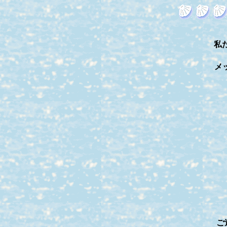
私
メ
ご